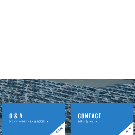
▼泉大津で降ろす
待遇・福利厚
社会保険、制服、交通費規定、昇給、寸志
生
資格取得支援有 [社]各種手当(無事故・
家族・休日出勤・残業)
給与
月給35万円～
内訳：月給35万円＋各種手当＋残業代
各種手当あり
・無事故手当：2万円
・家族手当(1万円/人)
・休日出勤手当
・残業手当
ご応募方法
お問い合わせフォームからご応募ください。