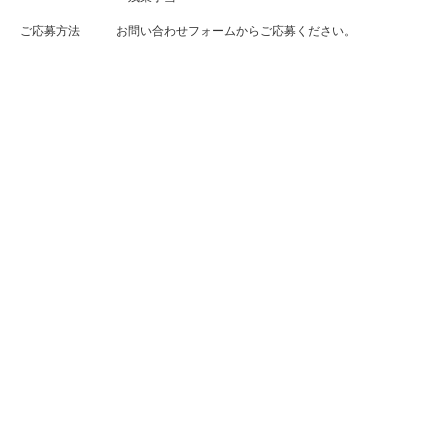
ご応募方法
お問い合わせフォームからご応募ください。
職種
ドライバー（トレーラーキャリアカー）
業務内容
名古屋や神戸・大阪府下にあるオークション会場や港へ中
古車運搬をお任せ。
キャリアカーのため、手積み一切なし！
対象となる
牽引免許
方・資格
※資格取得サポートも行っておりますのでお気軽にお問い
合わせください。
雇用形態
正社員
勤務地
大阪府泉大津市汐見町111
☆1日の例☆
▼泉大津の港で中古車の引取り
▼名古屋のオークション会場で降ろす
▼名古屋で積み込む