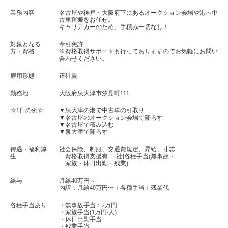
業務内容
名古屋や神戸・大阪府下にあるオークション会場や港へ中
古車運搬をお任せ。
キャリアカーのため、手積み一切なし！
対象となる
牽引免許
方・資格
※資格取得サポートも行っておりますのでお気軽にお問い
合わせください。
雇用形態
正社員
勤務地
大阪府泉大津市汐見町111
☆1日の例☆
▼泉大津の港で中古車の引取り
▼名古屋のオークション会場で降ろす
▼名古屋で積み込む
▼泉大津で降ろす
待遇・福利厚
社会保険、制服、交通費規定、昇給、寸志
生
資格取得支援有 [社]各種手当(無事故・
家族・休日出勤・残業)
給与
月給40万円～
内訳：月給40万円〜＋各種手当＋残業代
各種手当あり
・無事故手当：2万円
・家族手当(1万円/人)
・休日出勤手当
・残業手当